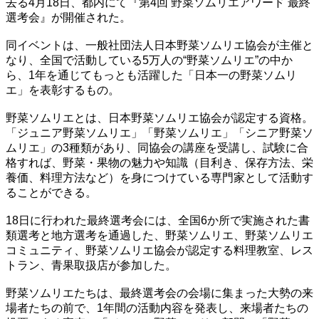
去る4月18日、都内にて『第4回 野菜ソムリエアワード 最終
選考会』が開催された。
同イベントは、一般社団法人日本野菜ソムリエ協会が主催と
なり、全国で活動している5万人の“野菜ソムリエ”の中か
ら、1年を通じてもっとも活躍した「日本一の野菜ソムリ
エ」を表彰するもの。
野菜ソムリエとは、日本野菜ソムリエ協会が認定する資格。
「ジュニア野菜ソムリエ」「野菜ソムリエ」「シニア野菜ソ
ムリエ」の3種類があり、同協会の講座を受講し、試験に合
格すれば、野菜・果物の魅力や知識（目利き、保存方法、栄
養価、料理方法など）を身につけている専門家として活動す
ることができる。
18日に行われた最終選考会には、全国6か所で実施された書
類選考と地方選考を通過した、野菜ソムリエ、野菜ソムリエ
コミュニティ、野菜ソムリエ協会が認定する料理教室、レス
トラン、青果取扱店が参加した。
野菜ソムリエたちは、最終選考会の会場に集まった大勢の来
場者たちの前で、1年間の活動内容を発表し、来場者たちの