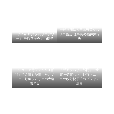
一般社団法人日本野菜ソム
「第4回 野菜ソムリエアワ
リエ協会 理事長の福井栄治
ード 最終選考会」の様子
氏
「ジュニア野菜ソムリエ部
「野菜ソムリエ部門」で金
門」で金賞を受賞した、ジ
賞を受賞した、野菜ソムリ
ュニア野菜ソムリエの大塩
エの牧野悦子氏のプレゼン
雪乃氏
風景