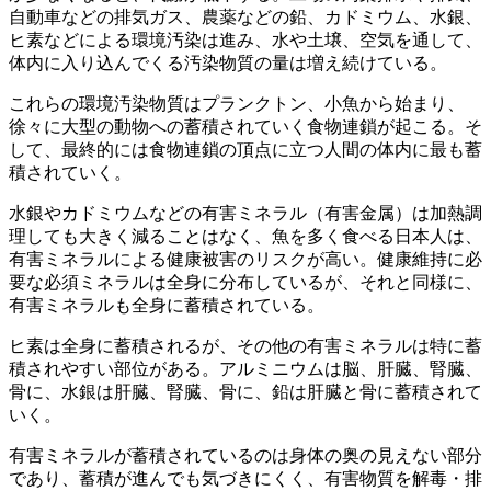
自動車などの排気ガス、農薬などの鉛、カドミウム、水銀、
ヒ素などによる環境汚染は進み、水や土壌、空気を通して、
体内に入り込んでくる汚染物質の量は増え続けている。
これらの環境汚染物質はプランクトン、小魚から始まり、
徐々に大型の動物への蓄積されていく食物連鎖が起こる。そ
して、最終的には食物連鎖の頂点に立つ人間の体内に最も蓄
積されていく。
水銀やカドミウムなどの有害ミネラル（有害金属）は加熱調
理しても大きく減ることはなく、魚を多く食べる日本人は、
有害ミネラルによる健康被害のリスクが高い。健康維持に必
要な必須ミネラルは全身に分布しているが、それと同様に、
有害ミネラルも全身に蓄積されている。
ヒ素は全身に蓄積されるが、その他の有害ミネラルは特に蓄
積されやすい部位がある。アルミニウムは脳、肝臓、腎臓、
骨に、水銀は肝臓、腎臓、骨に、鉛は肝臓と骨に蓄積されて
いく。
有害ミネラルが蓄積されているのは身体の奥の見えない部分
であり、蓄積が進んでも気づきにくく、有害物質を解毒・排