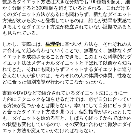
数あるダイエット方法は大きな分類でも100種類を超え、細
かく分類すると300種類を超えているとされる。これだけ多
くのダイエット方法があるにも関わらず、新たなダイエット
方法が次から次へと登場しているのは、誰もが効果を実感で
きるようなダイエット方法が確立されていない証拠であると
も見られている。
しかし、実際には、
生理学
に基づいた方法を、それぞれの人
に合わせて組み合わせていくことで、無理なく、無駄なくダ
イエットを成功させることができる。このような科学的なダ
イエット法はメディカルダイエットと呼ばれて以前から知ら
れてきた。それにも関わらずフィットするダイエットに巡り
合えない人が多いのは、それぞれの人の体調や体質、性格な
どに合った個別指導が行われてこなかったから。
書籍やDVDなどで紹介されているダイエット法にように一
方的にテクニックを知らせるだけでは、必ず自分に合ってい
る方法が見つかるとは限らない。幸いにして自分にピッタリ
と合ったダイエット方法を見つけ、個別指導がされたとして
も、ダイエットを始める前と、しばらく経ってからでは体内
の状態も変化しているので、その変化に合わせて微妙にダイ
エット方法を変えていかなければならない。