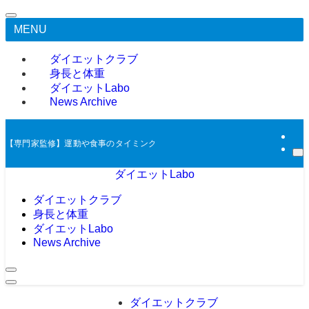
MENU
ダイエットクラブ
身長と体重
ダイエットLabo
News Archive
【専門家監修】運動や食事のタイミング等により体重や体脂肪を調整するダイエ
ダイエットLabo
ダイエットクラブ
身長と体重
ダイエットLabo
News Archive
ダイエットクラブ