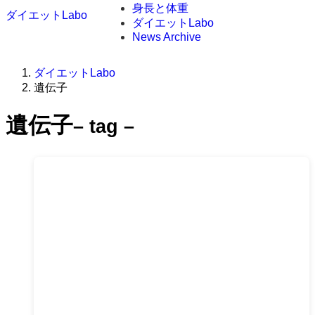
身長と体重
ダイエットLabo
ダイエットLabo
News Archive
ダイエットLabo
遺伝子
遺伝子
– tag –