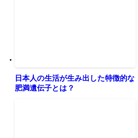
日本人の生活が生み出した特徴的な
肥満遺伝子とは？