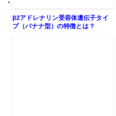
β2アドレナリン受容体遺伝子タイ
プ（バナナ型）の特徴とは？