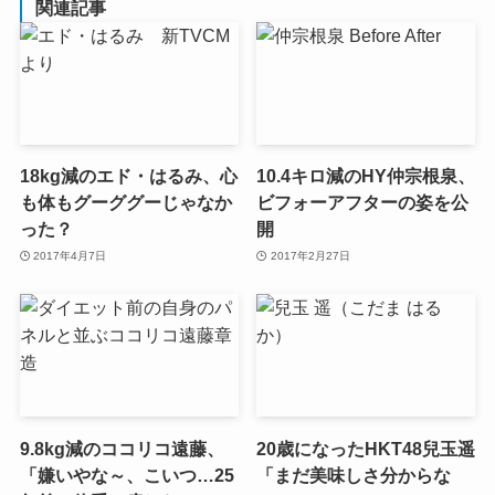
関連記事
18kg減のエド・はるみ、心
10.4キロ減のHY仲宗根泉、
も体もグーググーじゃなか
ビフォーアフターの姿を公
った？
開
2017年4月7日
2017年2月27日
9.8kg減のココリコ遠藤、
20歳になったHKT48兒玉遥
「嫌いやな～、こいつ…25
「まだ美味しさ分からな