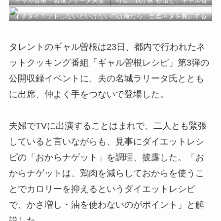
ギャル曽根・名城ラリータ夫妻
司会の我が家 杉山と、ギャル曽
根・名城ラリータ夫妻
まずダイエットしないといけないのは俺だろ、自虐ネタを展開する
司会の我が家 杉山
タレントのギャル曽根は23日、都内で行われたネ
ットクッキング番組「ギャル曽根レシピ」第3弾の
公開収録イベントに、夫の名城ラリータ氏ととも
に出席、仲よく手をつないで登場した。
夫婦でTVに出演することはまれで、二人とも緊張
していると言いながらも、見事にダイエットレシ
ピの「おからナゲット」を調理、披露した。「お
からナゲットは、鶏肉を減らしておからを使うこ
とでカロリーを抑えるというダイエットレシピ
で、かさ増し・油を使わないのがポイント」と解
説した。