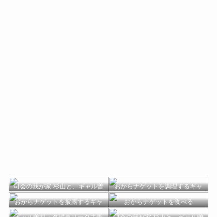
司会の我が家 杉山と、ギャル曽
おからナゲットを調理するギャ
根・名城ラリータ夫妻
ル曽根
おからナゲットを披露するギャ
おからナゲットを食べる
ル曽根・名城ラリータ夫妻