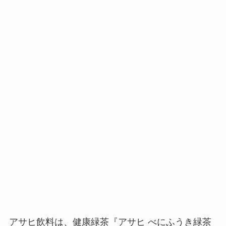
アサヒ飲料は、健康緑茶『アサヒ べにふうき緑茶