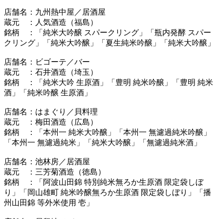
店舗名：九州熱中屋／居酒屋
蔵元 ：人気酒造（福島）
銘柄 ：「純米大吟醸 スパークリング」「瓶内発酵 スパー
クリング」「純米大吟醸」「夏生純米吟醸」「純米大吟醸」
店舗名：ビゴーテ／バー
蔵元 ：石井酒造（埼玉）
銘柄 ：「純米大吟 生原酒」「豊明 純米吟醸」「豊明 純米
酒」「純米吟醸 生原酒」
店舗名：はまぐり／貝料理
蔵元 ：梅田酒造（広島）
銘柄 ：「本州一 純米大吟醸」「本州一 無濾過純米吟醸」
「本州一 無濾過純米」「純米大吟醸」「無濾過純米酒」
店舗名：池林房／居酒屋
蔵元 ：三芳菊酒造（徳島）
銘柄 ：「阿波山田錦 特別純米無ろか生原酒 限定袋しぼ
り」「岡山雄町 純米吟醸無ろか生原酒 限定袋しぼり」「播
州山田錦 等外米使用 壱」