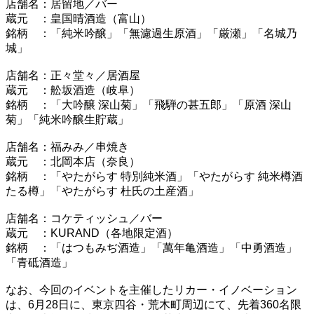
店舗名：居留地／バー
蔵元 ：皇国晴酒造（富山）
銘柄 ：「純米吟醸」「無濾過生原酒」「厳瀬」「名城乃
城」
店舗名：正々堂々／居酒屋
蔵元 ：舩坂酒造（岐阜）
銘柄 ：「大吟醸 深山菊」「飛騨の甚五郎」「原酒 深山
菊」「純米吟醸生貯蔵」
店舗名：福みみ／串焼き
蔵元 ：北岡本店（奈良）
銘柄 ：「やたがらす 特別純米酒」「やたがらす 純米樽酒
たる樽」「やたがらす 杜氏の土産酒」
店舗名：コケティッシュ／バー
蔵元 ：KURAND（各地限定酒）
銘柄 ：「はつもみぢ酒造」「萬年亀酒造」「中勇酒造」
「青砥酒造」
なお、今回のイベントを主催したリカー・イノベーション
は、6月28日に、東京四谷・荒木町周辺にて、先着360名限