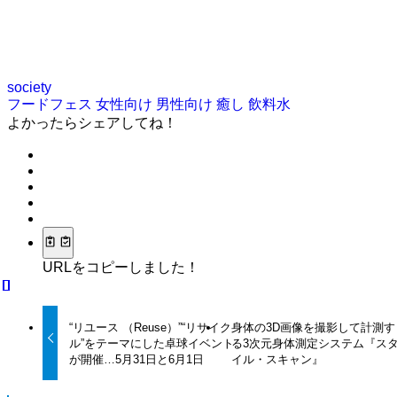
society
フードフェス
女性向け
男性向け
癒し
飲料水
よかったらシェアしてね！
URLをコピーしました！
“リユース （Reuse）”“リサイク
身体の3D画像を撮影して計測す
ル”をテーマにした卓球イベント
る3次元身体測定システム『ス
が開催…5月31日と6月1日
イル・スキャン』