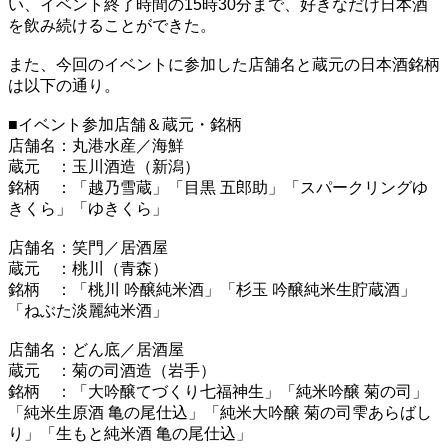
い、イベント終了時間の15時30分まで、好きなだけ日本酒
を飲み続けることができた。
また、今回のイベントに参加した店舗名と蔵元の日本酒銘柄
は以下の通り。
■イベント参加店舗＆蔵元・銘柄
店舗名：丸港水産／海鮮
蔵元 ：玉川酒造（新潟）
銘柄 ：「越乃雪蔵」「目黒 五郎助」「スパークリングゆ
きくら」「ゆきくら」
店舗名：笑門／居酒屋
蔵元 ：桃川（青森）
銘柄 ：「桃川 吟醸純米酒」「杉玉 吟醸純米生貯蔵酒」
「ねぶた淡麗純米酒」
店舗名：どん底／居酒屋
蔵元 ：菊の司酒造（岩手）
銘柄 ：「大吟醸てづくり七福神生」「純米吟醸 菊の司」
「純米生原酒 亀の尾仕込」「純米大吟醸 菊の司雫あらばし
り」「生もと純米酒 亀の尾仕込」