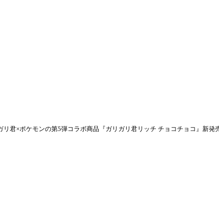
ガリ君×ポケモンの第5弾コラボ商品『ガリガリ君リッチ チョコチョコ』新発