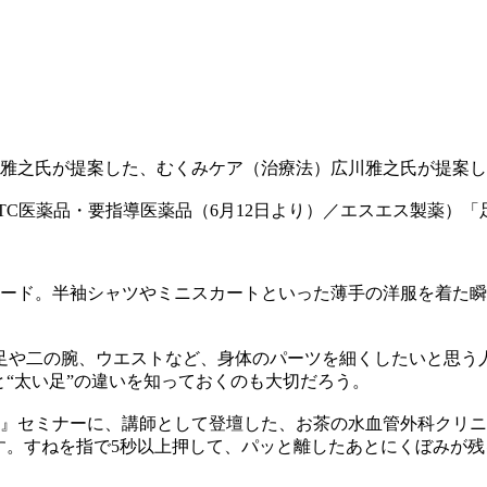
雅之氏が提案した、むくみケア（治療法）
広川雅之氏が提案し
C医薬品・要指導医薬品（6月12日より）／エスエス製薬）
「
モード。半袖シャツやミニスカートといった薄手の洋服を着た
足や二の腕、ウエストなど、身体のパーツを細くしたいと思う人
と“太い足”の違いを知っておくのも大切だろう。
ア』セミナーに、講師として登壇した、お茶の水血管外科クリニ
す。すねを指で5秒以上押して、パッと離したあとにくぼみが