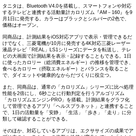
タニタは、Bluetooth V4.0を搭載し、スマートフォンや対応
するテレビと連携する活動量計カロリズム『AM－160』を9
月1日に発売する。カラーはブラックとシルバーの2色で、
価格はオープン。
同商品は、計測結果をiOS対応アプリで表示・管理できるだ
けでなく、三菱電機が10月に発売する4K対応三菱レーザー
液晶テレビ「REAL」LS1シリーズにデータを転送し、テレ
ビの大画面で計測結果を表示・記録することもできる。1日
に使ったカロリー（総消費エネルギー）の推移を管理でき、
食べるカロリー（摂取エネルギー）とバランスを取ること
で、ダイエットや健康的なからだづくりに役立つ。
また、同商品は、通常の「カロリズム」シリーズに比べ処理
性能を2倍にし、6秒ごとに行動判定を行うアルゴリズム
「カロリズムエンジンPRO」を搭載。計測結果をグラフ化
して管理できるアプリ「ヘルスプラネット」と連携すること
で、1日の活動量を「安静」「生活」「歩き」「走り」に分
類して確認することができる。
そのほか、対応しているアプリは、エクササイズの成果でア