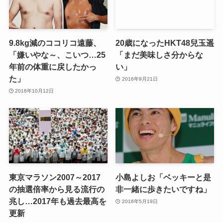
9.8kg減のココリコ遠藤、
20歳になったHKT48兒玉遥
「嫌いやな～、こいつ…25
「まだ美味しさ分からな
年前の体重に戻したかっ
い」
た」
2016年9月21日
2016年10月12日
東京マラソン2007～2017
小島よしお「ベッキーと是
の抽選倍率から見る流行の
非一緒に歩きたいですね」
兆し…2017年も過去最高を
2016年5月19日
更新