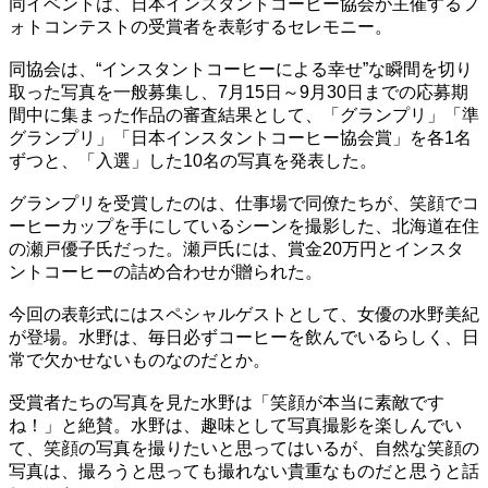
同イベントは、日本インスタントコーヒー協会が主催するフ
ォトコンテストの受賞者を表彰するセレモニー。
同協会は、“インスタントコーヒーによる幸せ”な瞬間を切り
取った写真を一般募集し、7月15日～9月30日までの応募期
間中に集まった作品の審査結果として、「グランプリ」「準
グランプリ」「日本インスタントコーヒー協会賞」を各1名
ずつと、「入選」した10名の写真を発表した。
グランプリを受賞したのは、仕事場で同僚たちが、笑顔でコ
ーヒーカップを手にしているシーンを撮影した、北海道在住
の瀬戸優子氏だった。瀬戸氏には、賞金20万円とインスタ
ントコーヒーの詰め合わせが贈られた。
今回の表彰式にはスペシャルゲストとして、女優の水野美紀
が登場。水野は、毎日必ずコーヒーを飲んでいるらしく、日
常で欠かせないものなのだとか。
受賞者たちの写真を見た水野は「笑顔が本当に素敵です
ね！」と絶賛。水野は、趣味として写真撮影を楽しんでい
て、笑顔の写真を撮りたいと思ってはいるが、自然な笑顔の
写真は、撮ろうと思っても撮れない貴重なものだと思うと話