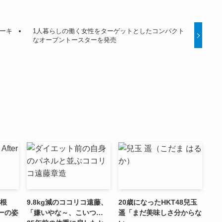
ーキ
1人暮らしの働く女性をターゲットとしたコンパクト
なオーブントースターを発売
宗根
9.8kg減のココリコ遠藤、
20歳になったHKT48兒玉
ーの姿
「嫌いやな～、こいつ…
遥「まだ美味しさ分からな