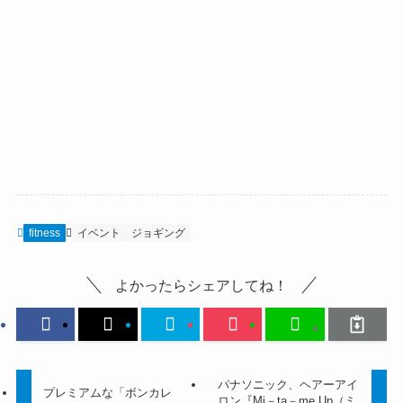
fitness
イベント
ジョギング
よかったらシェアしてね！
パナソニック、ヘアーアイ
プレミアムな「ボンカレ
ロン『Mi－ta－me Up（ミ