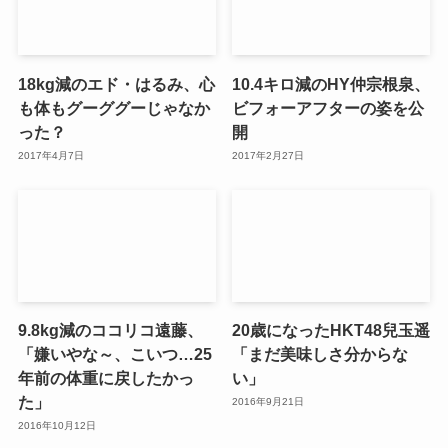
18kg減のエド・はるみ、心
10.4キロ減のHY仲宗根泉、
も体もグーググーじゃなか
ビフォーアフターの姿を公
った？
開
2017年4月7日
2017年2月27日
9.8kg減のココリコ遠藤、
20歳になったHKT48兒玉遥
「嫌いやな～、こいつ…25
「まだ美味しさ分からな
年前の体重に戻したかっ
い」
た」
2016年9月21日
2016年10月12日