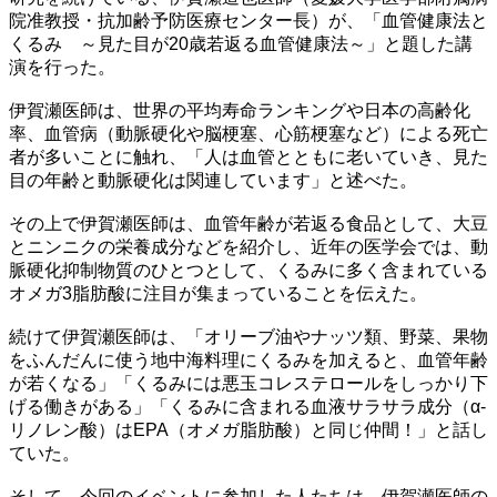
院准教授・抗加齢予防医療センター長）が、「血管健康法と
くるみ ～見た目が20歳若返る血管健康法～」と題した講
演を行った。
伊賀瀬医師は、世界の平均寿命ランキングや日本の高齢化
率、血管病（動脈硬化や脳梗塞、心筋梗塞など）による死亡
者が多いことに触れ、「人は血管とともに老いていき、見た
目の年齢と動脈硬化は関連しています」と述べた。
その上で伊賀瀬医師は、血管年齢が若返る食品として、大豆
とニンニクの栄養成分などを紹介し、近年の医学会では、動
脈硬化抑制物質のひとつとして、くるみに多く含まれている
オメガ3脂肪酸に注目が集まっていることを伝えた。
続けて伊賀瀬医師は、「オリーブ油やナッツ類、野菜、果物
をふんだんに使う地中海料理にくるみを加えると、血管年齢
が若くなる」「くるみには悪玉コレステロールをしっかり下
げる働きがある」「くるみに含まれる血液サラサラ成分（α-
リノレン酸）はEPA（オメガ脂肪酸）と同じ仲間！」と話し
ていた。
そして、今回のイベントに参加した人たちは、伊賀瀬医師の