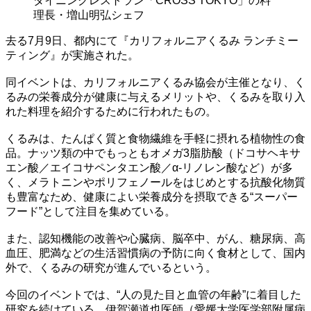
ダイニングレストラン「CROSS TOKYO」の料
理長・増山明弘シェフ
去る7月9日、都内にて『カリフォルニアくるみ ランチミー
ティング』が実施された。
同イベントは、カリフォルニアくるみ協会が主催となり、く
るみの栄養成分が健康に与えるメリットや、くるみを取り入
れた料理を紹介するために行われたもの。
くるみは、たんぱく質と食物繊維を手軽に摂れる植物性の食
品。ナッツ類の中でもっともオメガ3脂肪酸（ドコサヘキサ
エン酸／エイコサペンタエン酸／α-リノレン酸など）が多
く、メラトニンやポリフェノールをはじめとする抗酸化物質
も豊富なため、健康によい栄養成分を摂取できる“スーパー
フード”として注目を集めている。
また、認知機能の改善や心臓病、脳卒中、がん、糖尿病、高
血圧、肥満などの生活習慣病の予防に向く食材として、国内
外で、くるみの研究が進んでいるという。
今回のイベントでは、“人の見た目と血管の年齢”に着目した
研究を続けている、伊賀瀬道也医師（愛媛大学医学部附属病