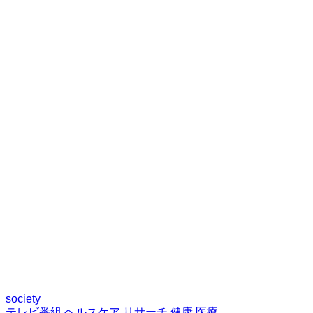
society
テレビ番組
ヘルスケア
リサーチ
健康
医療