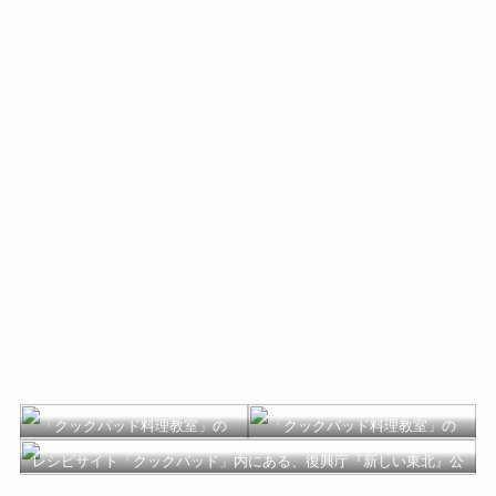
「クックパッド料理教室」の
「クックパッド料理教室」の
Webページ（東北食材レッス
Webページ（東北食材レッス
レシピサイト「クックパッド」内にある、復興庁『新しい東北』公
ン）
ン）
式キッチンページ