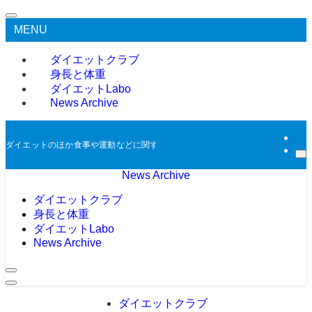
MENU
ダイエットクラブ
身長と体重
ダイエットLabo
News Archive
ダイエットのほか食事や運動などに関する過去のニュースをアーカイブとして掲
News Archive
ダイエットクラブ
身長と体重
ダイエットLabo
News Archive
ダイエットクラブ