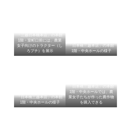
「三越日本橋本店」の本館
1階・室町口前には、農業
女子向けのトラクター（し
「日本橋三越本店」の本館
ろプチ）を展示
1階・中央ホールの様子
「日本橋三越本店」の本館
1階・中央ホールでは、農
「日本橋三越本店」の本館
業女子たちが作った農作物
1階・中央ホールの様子
を購入できる