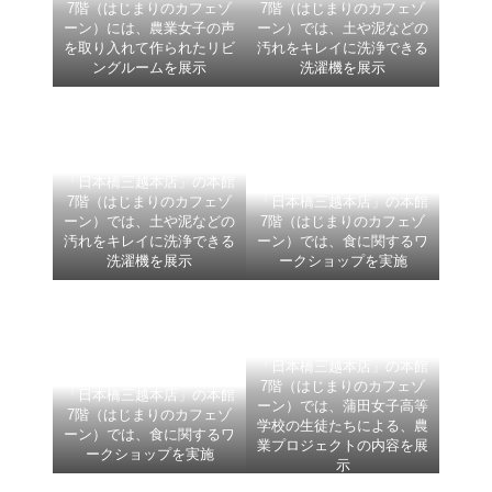
7階（はじまりのカフェゾ
7階（はじまりのカフェゾ
ーン）には、農業女子の声
ーン）では、土や泥などの
を取り入れて作られたリビ
汚れをキレイに洗浄できる
ングルームを展示
洗濯機を展示
「日本橋三越本店」の本館
7階（はじまりのカフェゾ
「日本橋三越本店」の本館
ーン）では、土や泥などの
7階（はじまりのカフェゾ
汚れをキレイに洗浄できる
ーン）では、食に関するワ
洗濯機を展示
ークショップを実施
「日本橋三越本店」の本館
7階（はじまりのカフェゾ
「日本橋三越本店」の本館
ーン）では、蒲田女子高等
7階（はじまりのカフェゾ
学校の生徒たちによる、農
ーン）では、食に関するワ
業プロジェクトの内容を展
ークショップを実施
示