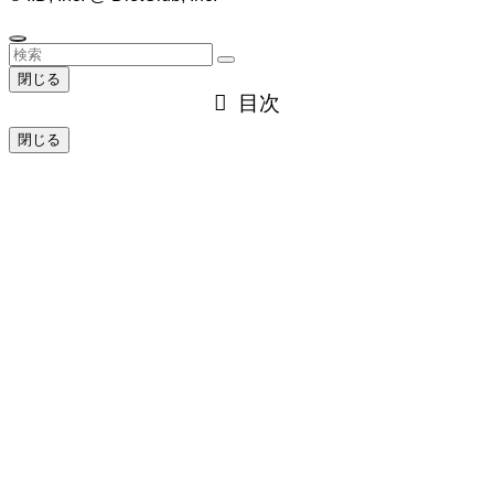
閉じる
目次
閉じる