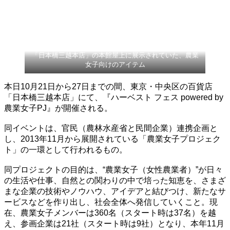
「日本橋三越本店」の本館屋上に展示されていた、農業
女子向けのアイテム
本日10月21日から27日までの間、東京・中央区の百貨店
「日本橋三越本店」にて、『ハーベスト フェス powered by
農業女子PJ』が開催される。
同イベントは、官民（農林水産省と民間企業）連携企画と
し、2013年11月から展開されている「農業女子プロジェク
ト」の一環として行われるもの。
同プロジェクトの目的は、“農業女子（女性農業者）”が日々
の生活や仕事、自然との関わりの中で培った知恵を、さまざ
まな企業の技術やノウハウ、アイデアと結びつけ、新たなサ
ービスなどを作り出し、社会全体へ発信していくこと。現
在、農業女子メンバーは360名（スタート時は37名）を越
え、参画企業は21社（スタート時は9社）となり、本年11月