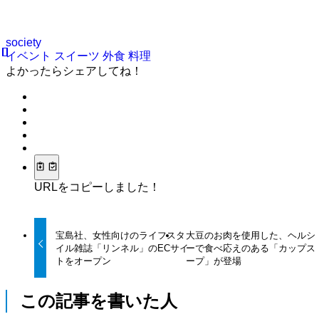
society
イベント
スイーツ
外食
料理
よかったらシェアしてね！
URLをコピーしました！
宝島社、女性向けのライフスタ
大豆のお肉を使用した、ヘルシ
イル雑誌「リンネル」のECサイ
ーで食べ応えのある「カップス
トをオープン
ープ」が登場
この記事を書いた人