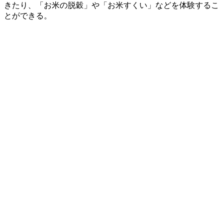
きたり、「お米の脱穀」や「お米すくい」などを体験するこ
とができる。