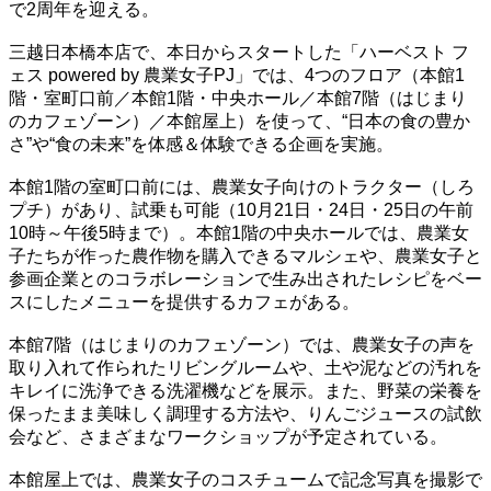
で2周年を迎える。
三越日本橋本店で、本日からスタートした「ハーベスト フ
ェス powered by 農業女子PJ」では、4つのフロア（本館1
階・室町口前／本館1階・中央ホール／本館7階（はじまり
のカフェゾーン）／本館屋上）を使って、“日本の食の豊か
さ”や“食の未来”を体感＆体験できる企画を実施。
本館1階の室町口前には、農業女子向けのトラクター（しろ
プチ）があり、試乗も可能（10月21日・24日・25日の午前
10時～午後5時まで）。本館1階の中央ホールでは、農業女
子たちが作った農作物を購入できるマルシェや、農業女子と
参画企業とのコラボレーションで生み出されたレシピをベー
スにしたメニューを提供するカフェがある。
本館7階（はじまりのカフェゾーン）では、農業女子の声を
取り入れて作られたリビングルームや、土や泥などの汚れを
キレイに洗浄できる洗濯機などを展示。また、野菜の栄養を
保ったまま美味しく調理する方法や、りんごジュースの試飲
会など、さまざまなワークショップが予定されている。
本館屋上では、農業女子のコスチュームで記念写真を撮影で