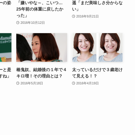
ーの姿
「嫌いやな～、こいつ…
遥「まだ美味しさ分からな
25年前の体重に戻したか
い」
った」
2016年9月21日
2016年10月12日
ーと是
椿鬼奴、結婚後の１年で４
太っているだけで３歳老け
すね」
キロ増！その理由とは？
て見える！？
2016年5月18日
2016年4月19日