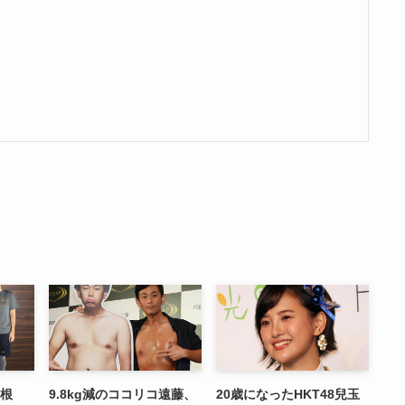
宗根
9.8kg減のココリコ遠藤、
20歳になったHKT48兒玉