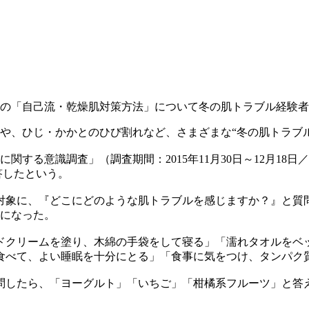
の「自己流・乾燥肌対策方法」について
冬の肌トラブル経験者
や、ひじ・かかとのひび割れなど、さまざまな“冬の肌トラブ
する意識調査」（調査期間：2015年11月30日～12月18日／
答したという。
対象に、『どこにどのような肌トラブルを感じますか？』と質問
果になった。
ドクリームを塗り、木綿の手袋をして寝る」「濡れタオルをベ
食べて、よい睡眠を十分にとる」「食事に気をつけ、タンパク
問したら、「ヨーグルト」「いちご」「柑橘系フルーツ」と答