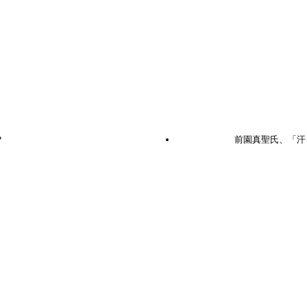
？
前園真聖氏、「汗