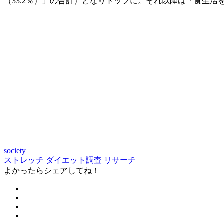
（33.2％）」の合計）となりトップに。それ以降は「食生
society
ストレッチ
ダイエット調査
リサーチ
よかったらシェアしてね！