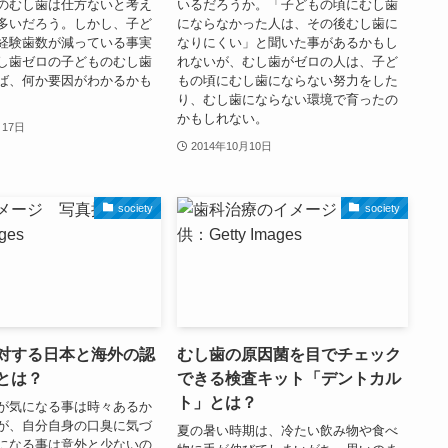
のむし歯は仕方ないと考え
いるだろうか。「子どもの頃にむし歯
多いだろう。しかし、子ど
にならなかった人は、その後むし歯に
経験歯数が減っている事実
なりにくい」と聞いた事があるかもし
し歯ゼロの子どものむし歯
れないが、むし歯がゼロの人は、子ど
ば、何か要因がわかるかも
もの頃にむし歯にならない努力をした
り、むし歯にならない環境で育ったの
かもしれない。
月17日
2014年10月10日
society
society
に対する日本と海外の認
むし歯の原因菌を目でチェック
とは？
できる検査キット「デントカル
ト」とは？
が気になる事は時々あるか
が、自分自身の口臭に気づ
夏の暑い時期は、冷たい飲み物や食べ
になる事は意外と少ないの