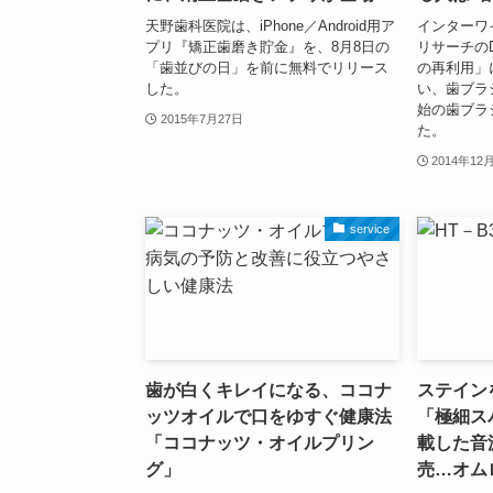
天野歯科医院は、iPhone／Android用ア
インターワ
プリ『矯正歯磨き貯金』を、8月8日の
リサーチのD
「歯並びの日」を前に無料でリリース
の再利用」
した。
い、歯ブラ
始の歯ブラ
2015年7月27日
た。
2014年12
service
歯が白くキレイになる、ココナ
ステイン
ッツオイルで口をゆすぐ健康法
「極細ス
「ココナッツ・オイルプリン
載した音
グ」
売…オム