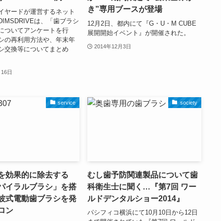
き”専用ブースが登場
イヤードが運営するネット
IMSDRIVEは、「歯ブラシ
12月2日、都内にて『G・U・M CUBE
についてアンケートを行
展開開始イベント』が開催された。
シの再利用方法や、年末年
2014年12月3日
シ交換等についてまとめ
月16日
service
society
を効果的に除去する
むし歯予防関連製品について歯
パイラルブラシ」を搭
科衛生士に聞く…『第7回 ワー
波式電動歯ブラシを発
ルドデンタルショー2014』
ロン
パシフィコ横浜にて10月10日から12日