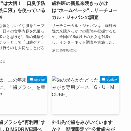
ア”は大切！ 口臭予防
歯科医の新規来院きっかけ
洗口液」を使っている
は“ホームページ”…リーチロー
％
カル・ジャパンの調査
な体とキレイな肌をキープ
リーチローカル・ジャパンは、歯科医
、日々の食事内容を気遣っ
院の来院きっかけの実態を把握するた
多いと思うが、歯の健康や
め、全国の18歳以上の男女を対象に
ケットとして「口腔ケア」
し、インターネット調査を実施した。
り行うのも大切なことだろ
2015年8月25日
10日
service
society
歯ブラシを“再利用”す
外出先で歯をみがいています
…DIMSDRIVE調べ
か？ 期間限定で“公衆歯みが