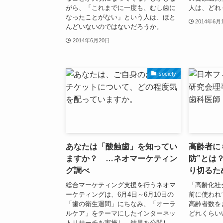
がら、「これまでに一度も、むし歯に
人は、どれ
なったことがない」という人は、ほと
2014年6月
んどいないのではないだろうか。
2014年6月20日
society
あなたは「酸蝕歯」を知ってい
高齢者に
ますか？ …ネオマーケティン
防”とは
グ調べ
り切るた
総合マーケティング支援を行うネオマ
「高齢化社
ーケティングは、6月4日～6月10日の
前に使われ
「歯の衛生週間」にちなみ、「オーラ
高齢者数を
ルケア」をテーマにしたインターネッ
どれくらい
トリサーチを実施し、結果を公開し