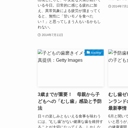
いる今日。日常的に感じる疲れに加
2014年7月
え、異常気象による疲労が溜まってく
ると、無性に「甘いモノを食べた
い！」と思ってしまう人もいるかもし
れない。
2014年7月11日
society
3歳までが重要！ 母親から子
むし歯ゼ
どもへの「むし歯」感染と予防
ンランド
法
最新事情
日々の楽しみともいえる食事を味わう
6月と聞い
には、“むし歯”がない健康な歯を維持す
いと思うが
ることが大切になってくる。しかしな
の健康週間