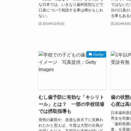
な日本では、いきなり歯科医院などで
ではないだ
口臭について相談する事は稀かもしれ
分の口臭が
ない。
る事もある
2014年10月3日
2014年9月
society
むし歯予防に有効な「キシリト
歯の状態
ール」とは？ 一部の学校現場
心度は高
では摂取指導も
日本歯科医
男女を対象
突然の豪雨や、急激な炎天下に見舞わ
「歯科医療
れたかと思えば、今度は大型の台風が
査」を実施
出現したりと、不安定な天候が続いて