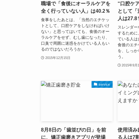
職場で「食後にオーラルケアを
“口腔ケ
全く行っていない人」は40.2％
として「
人は27.8
食事をしたあとは、「当然のエチケッ
トとして、口腔ケアをしなければいけ
スレンダー
ない」と思ってはいても、食後のオー
するために
ラルケアをせず、むし歯になったり、
ている人は
口臭で周囲に迷惑をかけている人もい
食後のエチ
るのではないだろうか。
を、しっか
う。
2015年12月15日
2015年9月
service
8月8日の「歯並びの日」を前
使用済み
に、矯正歯磨きアプリが登場
る人は7割