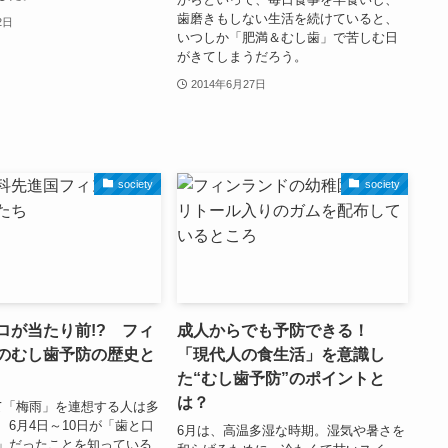
歯磨きもしない生活を続けていると、
2日
いつしか「肥満＆むし歯」で苦しむ日
がきてしまうだろう。
2014年6月27日
society
society
ロが当たり前!? フィ
成人からでも予防できる！
のむし歯予防の歴史と
「現代人の食生活」を意識し
た“むし歯予防”のポイントと
は？
て「梅雨」を連想する人は多
、6月4日～10日が「歯と口
6月は、高温多湿な時期。湿気や暑さを
」だったことを知っている