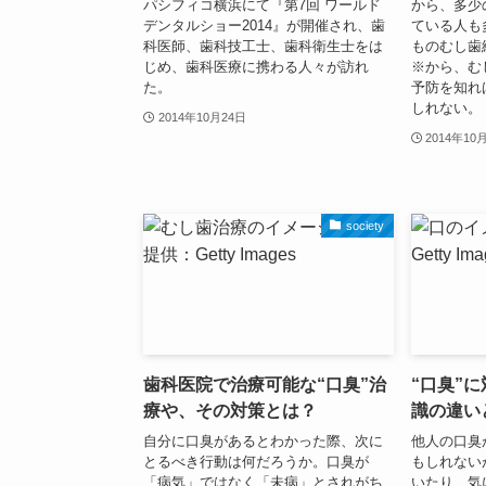
パシフィコ横浜にて『第7回 ワールド
から、多少
デンタルショー2014』が開催され、歯
ている人も
科医師、歯科技工士、歯科衛生士をは
ものむし歯
じめ、歯科医療に携わる人々が訪れ
※から、む
た。
予防を知れ
しれない。
2014年10月24日
2014年10
society
歯科医院で治療可能な“口臭”治
“口臭”
療や、その対策とは？
識の違い
自分に口臭があるとわかった際、次に
他人の口臭
とるべき行動は何だろうか。口臭が
もしれない
「病気」ではなく「未病」とされがち
いたり、気