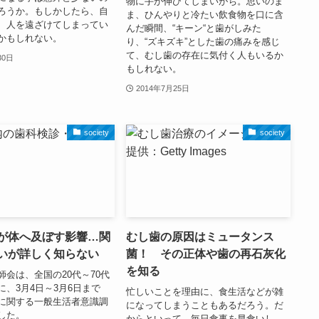
物に手が伸びてしまいがち。思いのま
ろうか。もしかしたら、自
ま、ひんやりと冷たい飲食物を口に含
、人を遠ざけてしまってい
んだ瞬間、“キーン“と歯がしみた
かもしれない。
り、“ズキズキ”とした歯の痛みを感じ
て、むし歯の存在に気付く人もいるか
30日
もしれない。
2014年7月25日
society
society
が体へ及ぼす影響…関
むし歯の原因はミュータンス
いが詳しく知らない
菌！ その正体や歯の再石灰化
を知る
師会は、全国の20代～70代
に、3月4日～3月6日まで
忙しいことを理由に、食生活などが雑
に関する一般生活者意識調
になってしまうこともあるだろう。だ
した。
からといって、毎日食事を早食いし、