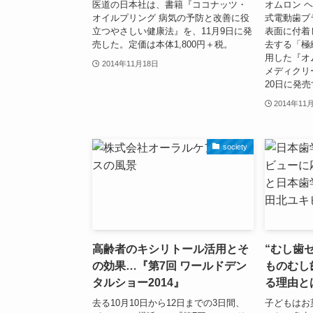
医道の日本社は、書籍『ココナッツ・
オムロン 
オイルプリング 病気の予防と改善に役
式電動歯ブ
立つやさしい健康法』を、11月9日に発
表面に付着
売した。定価は本体1,800円＋税。
去する「極
用した『オ
2014年11月18日
メディクリー
20日に発
2014年11
society
高齢者のキシリトール活用とそ
“むし歯
の効果…『第7回 ワールドデン
ものむし
タルショー2014』
る理由と
去る10月10日から12日までの3日間、
子どもはお