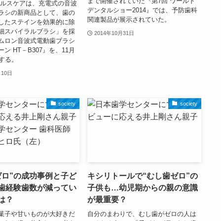
まで開催されていた『第7回 ワールド
ヘルスケアは、充電式の音波
デンタルショー2014』では、予防歯科
ラシの新商品として、歯の
関連製品が展示されていた。
したステインを効果的に除
細スパイラルブラシ」を採
2014年10月31日
ムロン音波式電動歯ブラシ
ン HT－B307』を、11月
売する。
月10日
society
society
ゼロ”の成功事例と子ど
キシリトールで“むし歯ゼロ”の
歯経験歯数が減ってい
子供も…幼児期からの親の意識
は？
が最重要？
菓子や甘いものが大好きだ
自分のまわりで、むし歯がゼロの人は