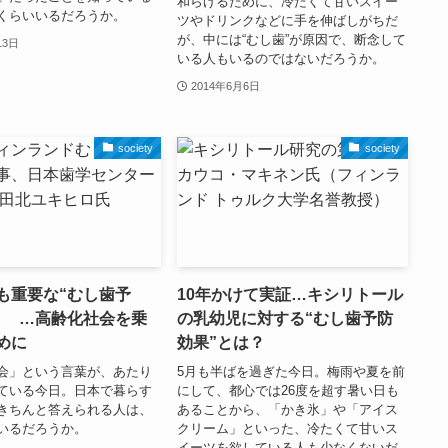
和らげるために、冷たくて甘いスイー
くらいいるだろうか。
ツやドリンクなどに手を伸ばしがちだ
が、中には“むし歯”が原因で、断念して
13日
いる人もいるのではないだろうか。
2014年6月6日
society
society
も重要な“むし歯予
10年かけて実証…キシリトール
？ …高齢化社会を乗
の乳幼児に対する“むし歯予防
めに
効果”とは？
会」という言葉が、あたり
5月も半ばを過ぎた今日。梅雨や夏を前
ている今日。日本で暮らす
にして、都心では26度を超す暑い日も
きちんと答えられる人は、
あることから、「かき氷」や「アイス
いるだろうか。
クリーム」といった、冷たくて甘いス
イーツを欲している人も少なくないだ