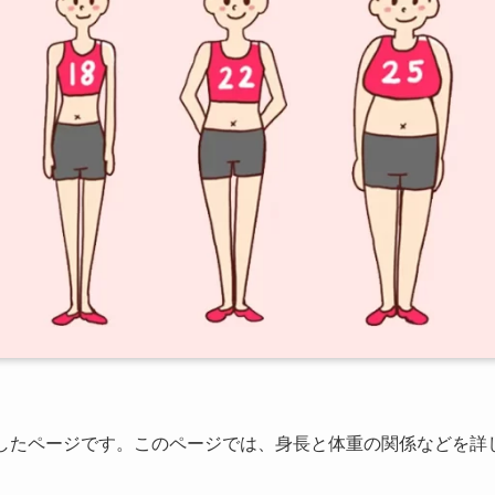
としたページです。このページでは、身長と体重の関係などを詳