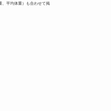
重、平均体重）も合わせて掲