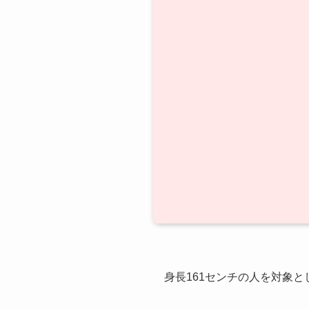
身長161センチの人を対象