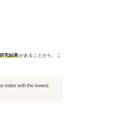
研究結果
があることから、こ
 index with the lowest