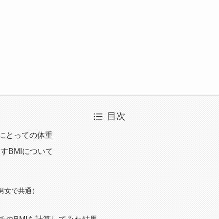
目次
人にとっての体重
すBMIについて
男女で共通）