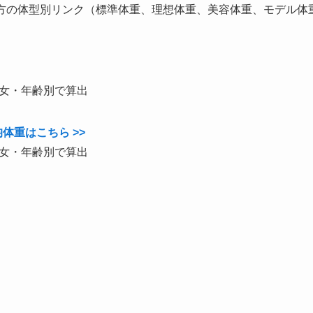
の方の体型別リンク（標準体重、理想体重、美容体重、モデル体
女・年齢別で算出
均体重はこちら >>
女・年齢別で算出