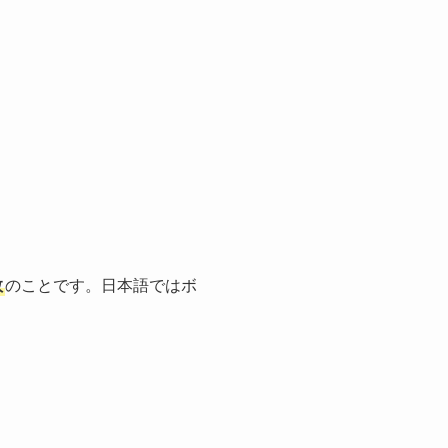
数
のことです。日本語ではボ