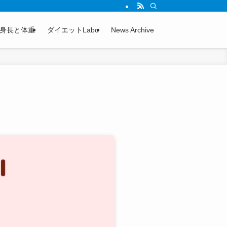
身長と体重
ダイエットLabo
News Archive