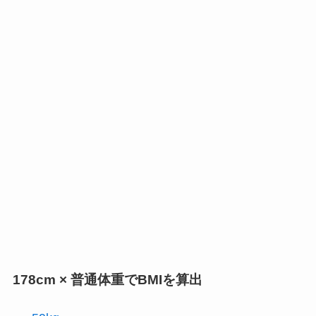
178cm × 普通体重でBMIを算出