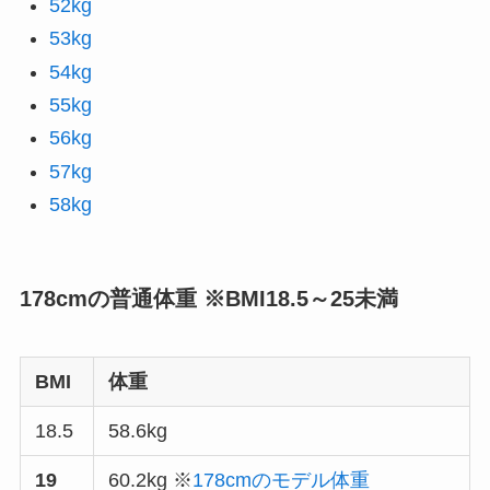
52kg
53kg
54kg
55kg
56kg
57kg
58kg
178cmの普通体重 ※BMI18.5～25未満
BMI
体重
18.5
58.6kg
19
60.2kg ※
178cmのモデル体重