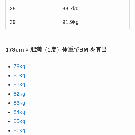
28
88.7kg
29
91.9kg
178cm × 肥満（1度）体重でBMIを算出
79kg
80kg
81kg
82kg
83kg
84kg
85kg
86kg