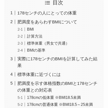
目次
178センチの人にとっての体重
肥満度をあらわすBMIについて
BMI
計算方法
標準体重（男女で共通）
BMIの基準
実際に178センチのBMIを計算してみた結
果
標準体重に近づくには
肥満度を示す体格指数のBMIと178センチ
の体重との対応表
178cmの低体重 ※BMI18.5未満
178cmの普通体重 ※BMI18.5～25未満