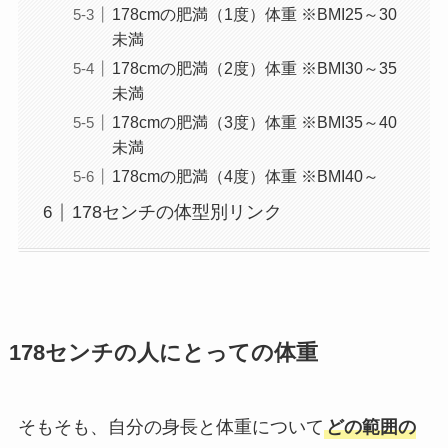
178cmの肥満（1度）体重 ※BMI25～30
未満
178cmの肥満（2度）体重 ※BMI30～35
未満
178cmの肥満（3度）体重 ※BMI35～40
未満
178cmの肥満（4度）体重 ※BMI40～
178センチの体型別リンク
178センチの人にとっての体重
そもそも、自分の身長と体重について
どの範囲の