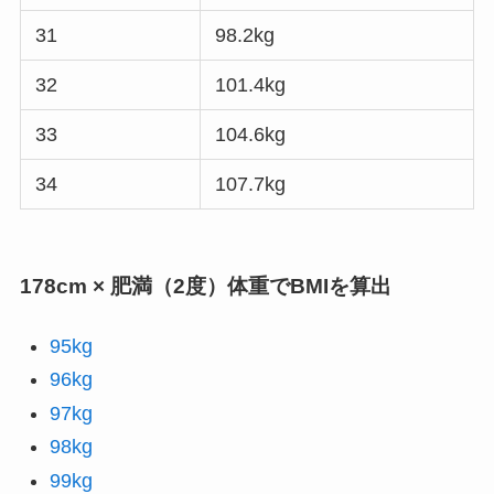
31
98.2kg
32
101.4kg
33
104.6kg
34
107.7kg
178cm × 肥満（2度）体重でBMIを算出
95kg
96kg
97kg
98kg
99kg