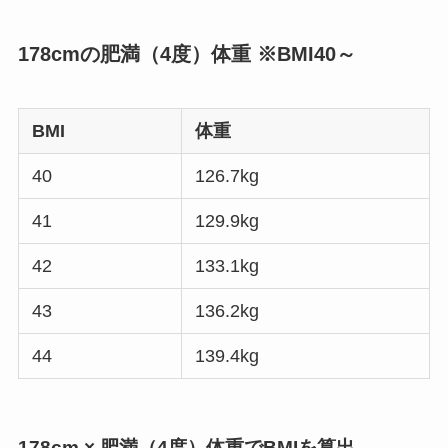
178cmの肥満（4度）体重 ※BMI40～
BMI
体重
40
126.7kg
41
129.9kg
42
133.1kg
43
136.2kg
44
139.4kg
178cm × 肥満（4度）体重でBMIを算出