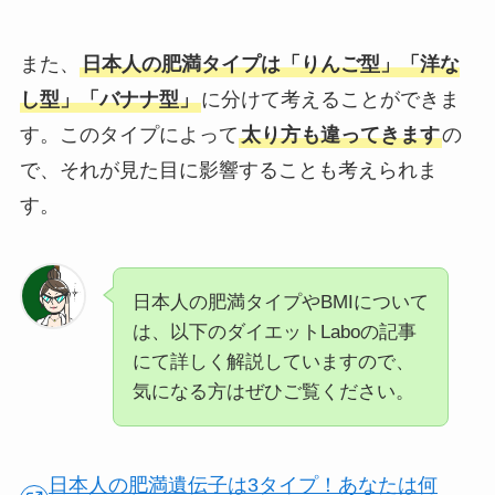
また、
日本人の肥満タイプは「りんご型」「洋な
し型」「バナナ型」
に分けて考えることができま
す。このタイプによって
太り方も違ってきます
の
で、それが見た目に影響することも考えられま
す。
日本人の肥満タイプやBMIについて
は、以下のダイエットLaboの記事
にて詳しく解説していますので、
気になる方はぜひご覧ください。
日本人の肥満遺伝子は3タイプ！あなたは何