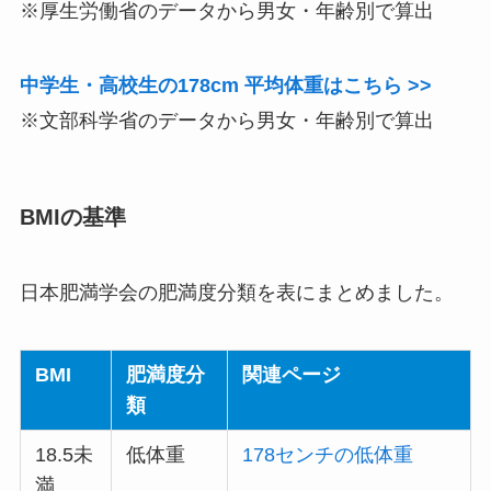
※厚生労働省のデータから男女・年齢別で算出
中学生・高校生の178cm 平均体重はこちら >>
※文部科学省のデータから男女・年齢別で算出
BMIの基準
日本肥満学会の肥満度分類を表にまとめました。
BMI
肥満度分
関連ページ
類
18.5未
低体重
178センチの低体重
満