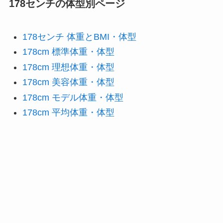
178センチの体型別ページ
178センチ 体重とBMI・体型
178cm 標準体重・体型
178cm 理想体重・体型
178cm 美容体重・体型
178cm モデル体重・体型
178cm 平均体重・体型