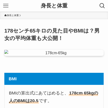
身長と体重
身長と体重
178センチ65キロの見た目やBMIは？男
女の平均体重も大公開！
BMI
BMIの算出式にあてはめると、
178cm 65kgの
人のBMIは20.5
です。