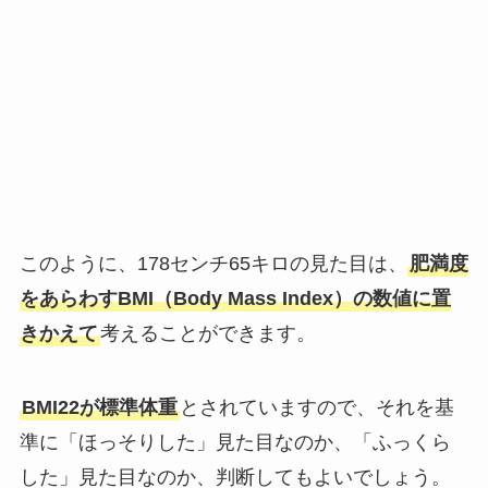
このように、178センチ65キロの見た目は、
肥満度
をあらわすBMI（Body Mass Index）の数値に置
きかえて
考えることができます。
BMI22が標準体重
とされていますので、それを基
準に「ほっそりした」見た目なのか、「ふっくら
した」見た目なのか、判断してもよいでしょう。