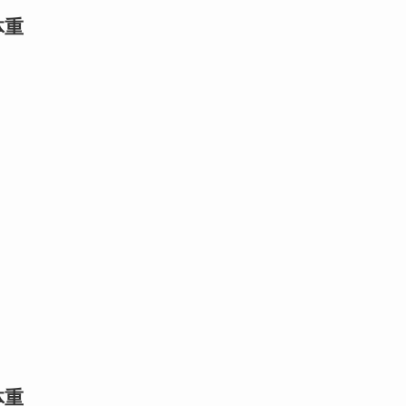
体重
体重