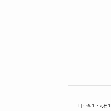
中学生・高校