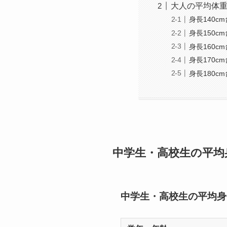
大人の平均体
身長140c
身長150c
身長160c
身長170c
身長180c
中学生・高校生の平均
中学生・高校生の平均身