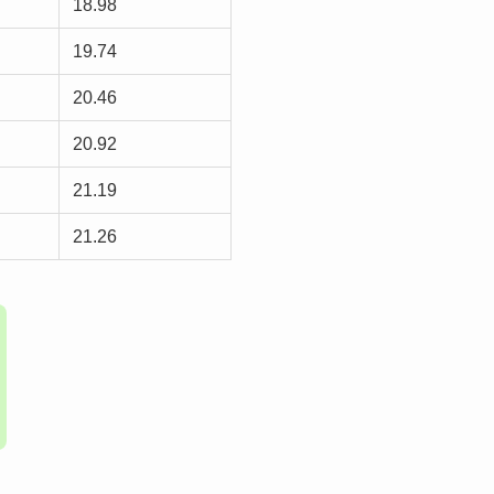
18.98
19.74
20.46
20.92
21.19
21.26