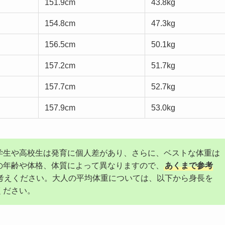
151.9cm
43.8kg
154.8cm
47.3kg
156.5cm
50.1kg
157.2cm
51.7kg
157.7cm
52.7kg
157.9cm
53.0kg
学生や高校生は発育に個人差があり、さらに、ベストな体重は
の年齢や体格、体質によって異なりますので、
あくまで参考
考えください。大人の平均体重については、以下から身長を
ください。