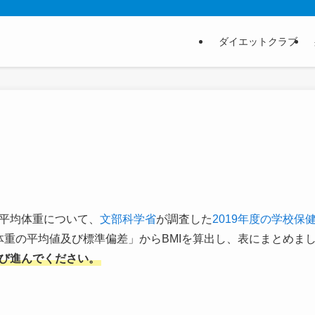
ダイエットクラブ
平均体重について、
文部科学省
が調査した
2019年度の学校保
・体重の平均値及び標準偏差」からBMIを算出し、表にまとめま
び進んでください。