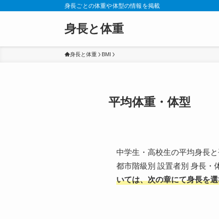
身長ごとの体重や体型の情報を掲載
身長と体重
身長と体重
BMI
平均体重・体型
中学生・高校生の平均身長と
都市階級別 設置者別 身長
いては、次の章にて身長を選