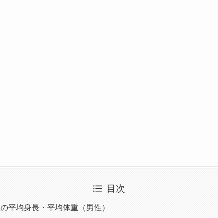
目次
生の平均身長・平均体重（男性）