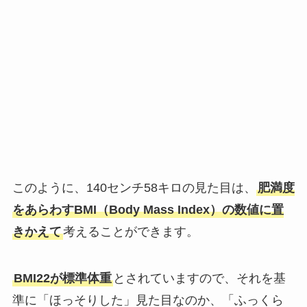
このように、140センチ58キロの見た目は、
肥満度
をあらわすBMI（Body Mass Index）の数値に置
きかえて
考えることができます。
BMI22が標準体重
とされていますので、それを基
準に「ほっそりした」見た目なのか、「ふっくら