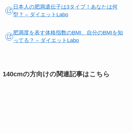
日本人の肥満遺伝子は3タイプ！あなたは何
型？ – ダイエットLabo
肥満度を表す体格指数のBMI、自分のBMIを知
ってる？ – ダイエットLabo
140cmの方向けの関連記事はこちら