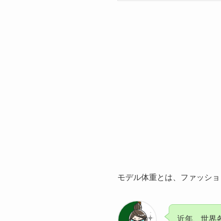
モデル体重とは、ファッショ
近年、世界