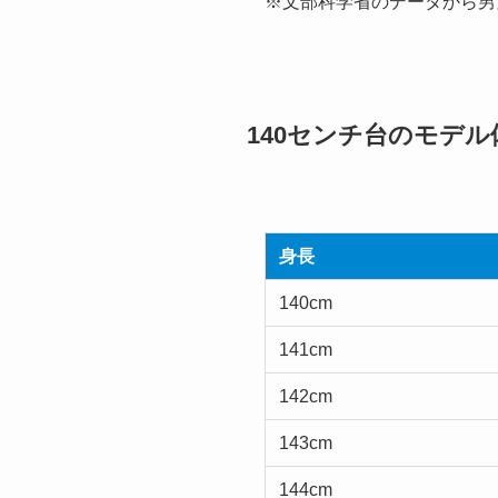
※文部科学省のデータから男
140センチ台のモデル
身長
140cm
141cm
142cm
143cm
144cm