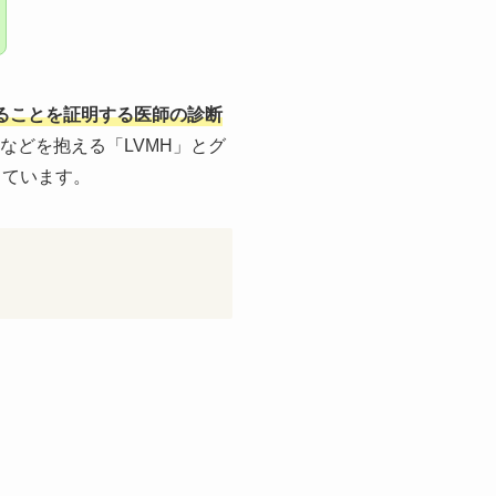
あることを証明する医師の診断
などを抱える「LVMH」とグ
しています。