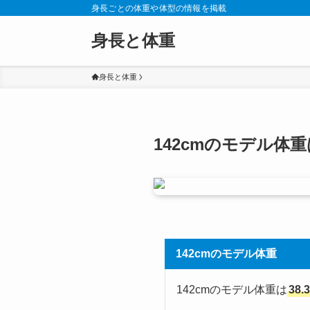
身長ごとの体重や体型の情報を掲載
身長と体重
身長と体重
142cmのモデル体
142cmのモデル体重
142cmのモデル体重は
38.