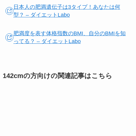
日本人の肥満遺伝子は3タイプ！あなたは何
型？ – ダイエットLabo
肥満度を表す体格指数のBMI、自分のBMIを知
ってる？ – ダイエットLabo
142cmの方向けの関連記事はこちら