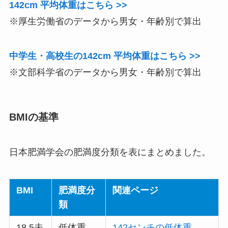
142cm 平均体重はこちら >>
※厚生労働省のデータから男女・年齢別で算出
中学生・高校生の142cm 平均体重はこちら >>
※文部科学省のデータから男女・年齢別で算出
BMIの基準
日本肥満学会の肥満度分類を表にまとめました。
BMI
肥満度分
関連ページ
類
18.5未
低体重
142センチの低体重