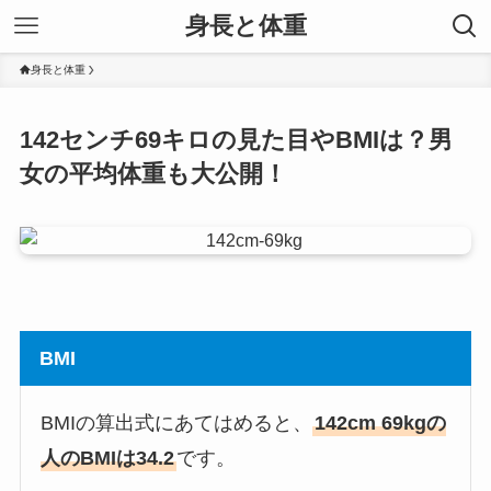
身長と体重
身長と体重
142センチ69キロの見た目やBMIは？男
女の平均体重も大公開！
BMI
BMIの算出式にあてはめると、
142cm 69kgの
人のBMIは34.2
です。