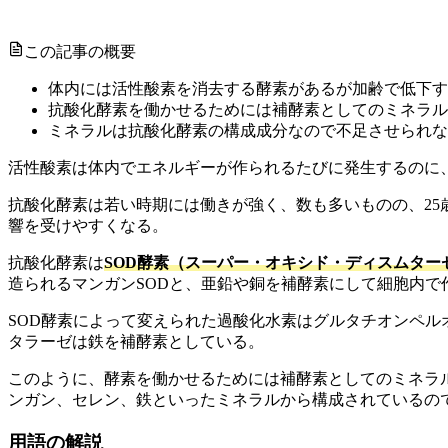
この記事の概要
体内には活性酸素を消去する酵素があるが加齢で低下す
抗酸化酵素を働かせるためには補酵素としてのミネラル
ミネラルは抗酸化酵素の構成成分なので不足させられな
活性酸素は体内でエネルギーが作られるたびに発生するのに
抗酸化酵素は若い時期には働きが強く、数も多いものの、25
響を受けやすくなる。
抗酸化酵素は
SOD酵素（スーパー・オキシド・ディスムター
造られるマンガンSODと、亜鉛や銅を補酵素にして細胞内で作
SOD酵素によって変えられた過酸化水素はグルタチオンペ
タラーゼは鉄を補酵素としている。
このように、酵素を働かせるためには補酵素としてのミネラ
ンガン、セレン、鉄といったミネラルから構成されているの
用語の解説