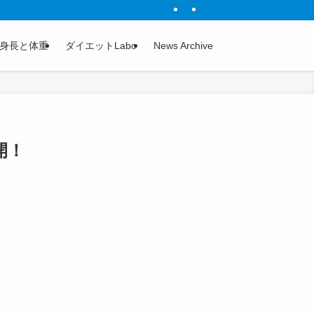
身長と体重
ダイエットLabo
News Archive
開！
。