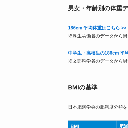
男女・年齢別の体重
186cm 平均体重はこちら >>
※厚生労働省のデータから男
中学生・高校生の186cm 平
※文部科学省のデータから男
BMIの基準
日本肥満学会の肥満度分類を
BMI
肥