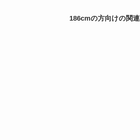
186cmの方向けの関