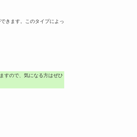
ができます。このタイプによっ
いますので、気になる方はぜひ