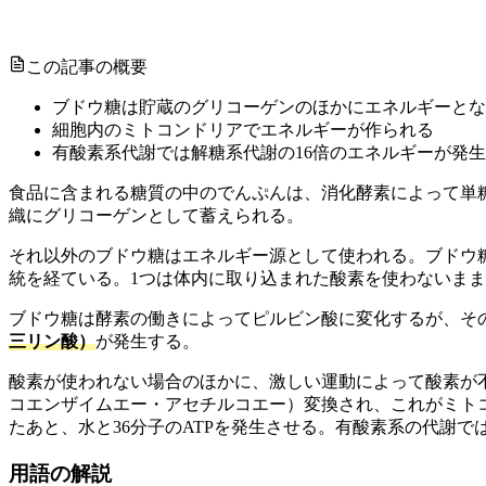
この記事の概要
ブドウ糖は貯蔵のグリコーゲンのほかにエネルギーとな
細胞内のミトコンドリアでエネルギーが作られる
有酸素系代謝では解糖系代謝の16倍のエネルギーが発
食品に含まれる糖質の中のでんぷんは、消化酵素によって単
織にグリコーゲンとして蓄えられる。
それ以外のブドウ糖はエネルギー源として使われる。ブドウ
統を経ている。1つは体内に取り込まれた酸素を使わないま
ブドウ糖は酵素の働きによってピルビン酸に変化するが、そ
三リン酸）
が発生する。
酸素が使われない場合のほかに、激しい運動によって酸素が不
コエンザイムエー・アセチルコエー）変換され、これがミト
たあと、水と36分子のATPを発生させる。有酸素系の代謝で
用語の解説