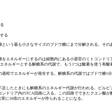
る
生する
糖という最も小さなサイズのブドウ糖にまで分解される。その
糖をエネルギーにするのは細胞内にある小器官のミトコンドリ
まエネルギーとする解糖系の代謝で、もう1つは酸素を使う有酸
の過程でエネルギーが発生する。解糖系の代謝ではブドウ糖1分
足したときにも解糖系のエネルギー代謝が行われる。ピルビン
コンドリア内のTCA回路に入る。この回路でできたクエン酸が
は実に16倍のエネルギーが作られることになる。