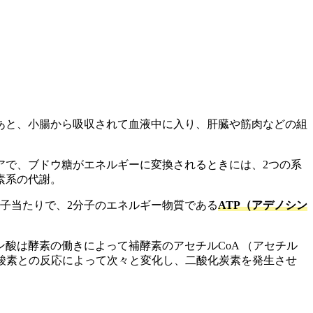
あと、小腸から吸収されて血液中に入り、肝臓や筋肉などの組
アで、ブドウ糖がエネルギーに変換されるときには、2つの系
素系の代謝。
子当たりで、2分子のエネルギー物質である
ATP（アデノシン
酸は酵素の働きによって補酵素のアセチルCoA （アセチル
酸素との反応によって次々と変化し、二酸化炭素を発生させ