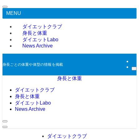
MENU
ダイエットクラブ
身長と体重
ダイエットLabo
News Archive
身長ごとの体重や体型の情報を掲載
身長と体重
ダイエットクラブ
身長と体重
ダイエットLabo
News Archive
ダイエットクラブ