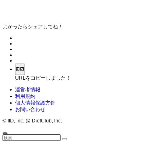
よかったらシェアしてね！
URLをコピーしました！
運営者情報
利用規約
個人情報保護方針
お問い合わせ
©
IID, Inc. @ DietClub, Inc.