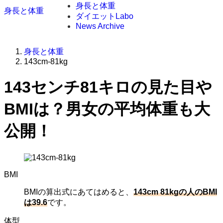
身長と体重
身長と体重
ダイエットLabo
News Archive
身長と体重
143cm-81kg
143センチ81キロの見た目や
BMIは？男女の平均体重も大
公開！
BMI
BMIの算出式にあてはめると、
143cm 81kgの人のBMI
は39.6
です。
体型