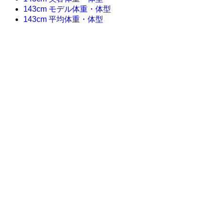
143cm モデル体重・体型
143cm 平均体重・体型