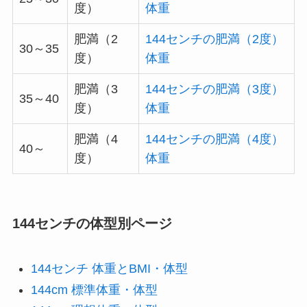
度）
体重
肥満（2
144センチの肥満（2度）
30～35
度）
体重
肥満（3
144センチの肥満（3度）
35～40
度）
体重
肥満（4
144センチの肥満（4度）
40～
度）
体重
144センチの体型別ページ
144センチ 体重とBMI・体型
144cm 標準体重・体型