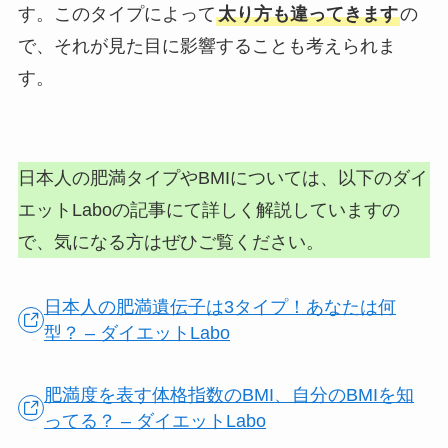
す。このタイプによって
太り方も違ってきます
の
で、それが見た目に影響することも考えられま
す。
日本人の肥満タイプやBMIについては、以下のダイ
エットLaboの記事にて詳しく解説していますの
で、気になる方はぜひご覧ください。
日本人の肥満遺伝子は3タイプ！あなたは何
型？ – ダイエットLabo
肥満度を表す体格指数のBMI、自分のBMIを知
ってる？ – ダイエットLabo