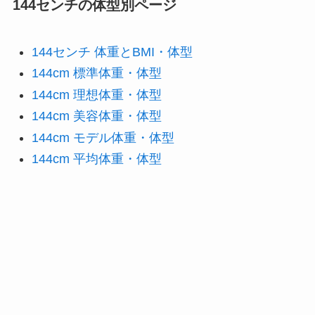
144センチの体型別ページ
144センチ 体重とBMI・体型
144cm 標準体重・体型
144cm 理想体重・体型
144cm 美容体重・体型
144cm モデル体重・体型
144cm 平均体重・体型