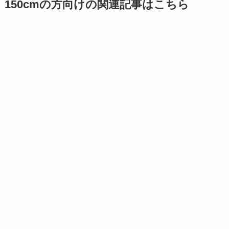
150cmの方向けの関連記事はこちら