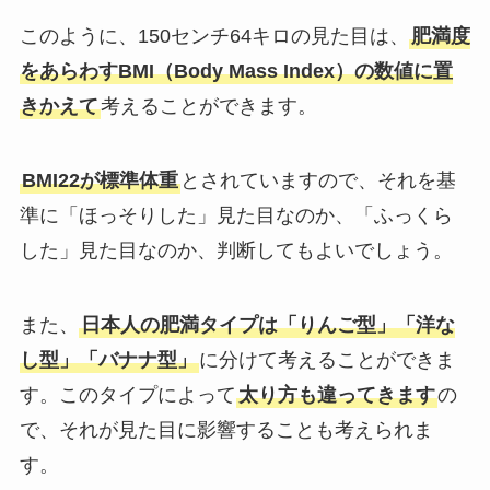
このように、150センチ64キロの見た目は、
肥満度
をあらわすBMI（Body Mass Index）の数値に置
きかえて
考えることができます。
BMI22が標準体重
とされていますので、それを基
準に「ほっそりした」見た目なのか、「ふっくら
した」見た目なのか、判断してもよいでしょう。
また、
日本人の肥満タイプは「りんご型」「洋な
し型」「バナナ型」
に分けて考えることができま
す。このタイプによって
太り方も違ってきます
の
で、それが見た目に影響することも考えられま
す。