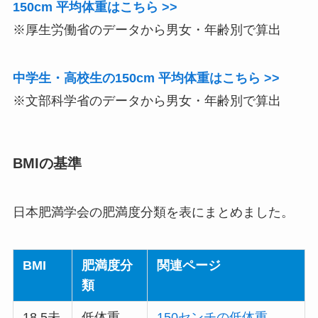
150cm 平均体重はこちら >>
※厚生労働省のデータから男女・年齢別で算出
中学生・高校生の150cm 平均体重はこちら >>
※文部科学省のデータから男女・年齢別で算出
BMIの基準
日本肥満学会の肥満度分類を表にまとめました。
BMI
肥満度分
関連ページ
類
18.5未
低体重
150センチの低体重