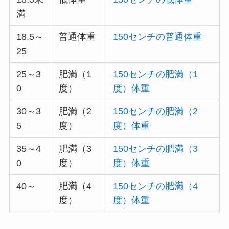
満
18.5～
普通体重
150センチの普通体重
25
25～3
肥満（1
150センチの肥満（1
0
度）
度）体重
30～3
肥満（2
150センチの肥満（2
5
度）
度）体重
35～4
肥満（3
150センチの肥満（3
0
度）
度）体重
40～
肥満（4
150センチの肥満（4
度）
度）体重