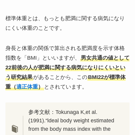
標準体重とは、もっとも肥満に関する病気になり
にくい体重のことです。
身長と体重の関係で算出される肥満度を示す体格
指数を「BMI」といいますが、
男女共通の値として
22前後の人が肥満に関する病気になりにくいとい
う研究結果
があることから、この
BMI22が標準体
重（
適正体重
）
とされています。
参考文献：Tokunaga K,et al.
(1991).“ldeal body weight estimated
from the body mass index with the