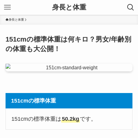
身長と体重
身長と体重
151cmの標準体重は何キロ？男女/年齢別
の体重も大公開！
151cmの標準体重
151cmの標準体重は
50.2kg
です。