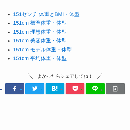
151センチ 体重とBMI・体型
151cm 標準体重・体型
151cm 理想体重・体型
151cm 美容体重・体型
151cm モデル体重・体型
151cm 平均体重・体型
よかったらシェアしてね！