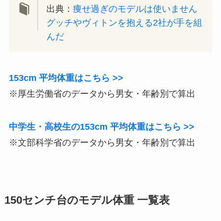
出典：
痩せ過ぎのモデルは使いません
グッチやヴィトンを抱える2社が手を組
んだ
153cm 平均体重はこちら >>
※厚生労働省のデータから男女・年齢別で算出
中学生・高校生の153cm 平均体重はこちら >>
※文部科学省のデータから男女・年齢別で算出
150センチ台のモデル体重 一覧表