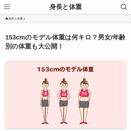
身長と体重
身長と体重
153cmのモデル体重は何キロ？男女/年齢
別の体重も大公開！