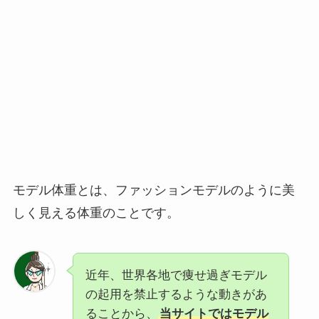
モデル体重とは、ファッションモデルのように美
しく見える体重のことです。
近年、世界各地で痩せ過ぎモデル
の起用を禁止するような動きがあ
ることから、
当サイトではモデル