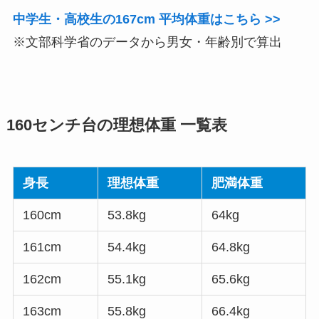
中学生・高校生の167cm 平均体重はこちら >>
※文部科学省のデータから男女・年齢別で算出
160センチ台の理想体重 一覧表
身長
理想体重
肥満体重
160cm
53.8kg
64kg
161cm
54.4kg
64.8kg
162cm
55.1kg
65.6kg
163cm
55.8kg
66.4kg