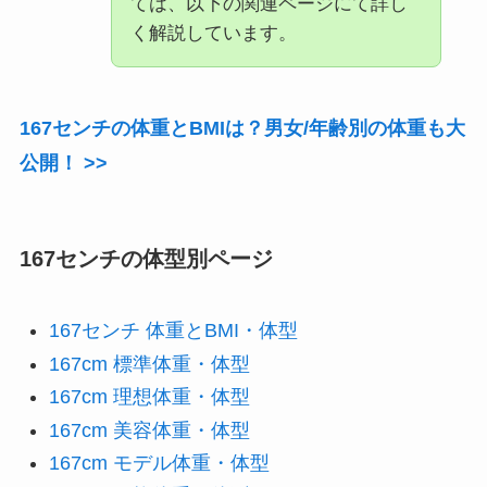
ては、以下の関連ページにて詳し
く解説しています。
167センチの体重とBMIは？男女/年齢別の体重も大
公開！ >>
167センチの体型別ページ
167センチ 体重とBMI・体型
167cm 標準体重・体型
167cm 理想体重・体型
167cm 美容体重・体型
167cm モデル体重・体型