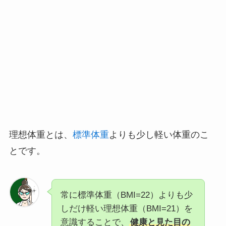
理想体重とは、
標準体重
よりも少し軽い体重のこ
とです。
常に標準体重（BMI=22）よりも少
しだけ軽い理想体重（BMI=21）を
意識することで、
健康と見た目の