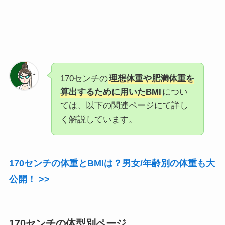
170センチの
理想体重や肥満体重を
算出するために用いたBMI
につい
ては、以下の関連ページにて詳し
く解説しています。
170センチの体重とBMIは？男女/年齢別の体重も大
公開！ >>
170センチの体型別ページ