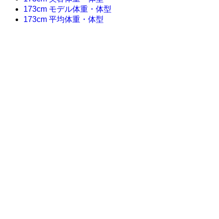
173cm モデル体重・体型
173cm 平均体重・体型