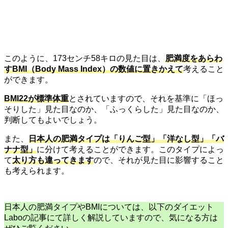
このように、173センチ58キロの見た目は、
肥満度をあらわ
すBMI（Body Mass Index）の数値に置きかえて
考えること
ができます。
BMI22が標準体重
とされていますので、それを基準に「ほっ
そりした」見た目なのか、「ふっくらした」見た目なのか、
判断してもよいでしょう。
また、
日本人の肥満タイプは「りんご型」「洋なし型」「バ
ナナ型」
に分けて考えることができます。このタイプによっ
て
太り方も違ってきます
ので、それが見た目に影響すること
も考えられます。
日本人の肥満タイプやBMIについては、以下のダイエット
Laboの記事にて詳しく解説していますので、気になる方は