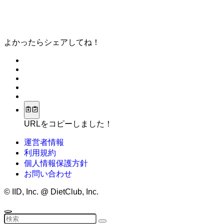
よかったらシェアしてね！
URLをコピーしました！
運営者情報
利用規約
個人情報保護方針
お問い合わせ
©
IID, Inc. @ DietClub, Inc.