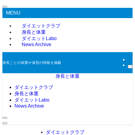
MENU
ダイエットクラブ
身長と体重
ダイエットLabo
News Archive
身長ごとの体重や体型の情報を掲載
身長と体重
ダイエットクラブ
身長と体重
ダイエットLabo
News Archive
ダイエットクラブ