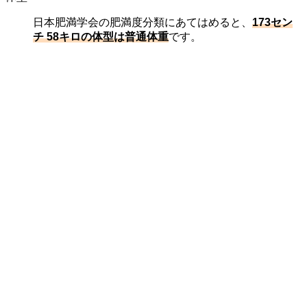
日本肥満学会の肥満度分類にあてはめると、
173セン
チ 58キロの体型は普通体重
です。