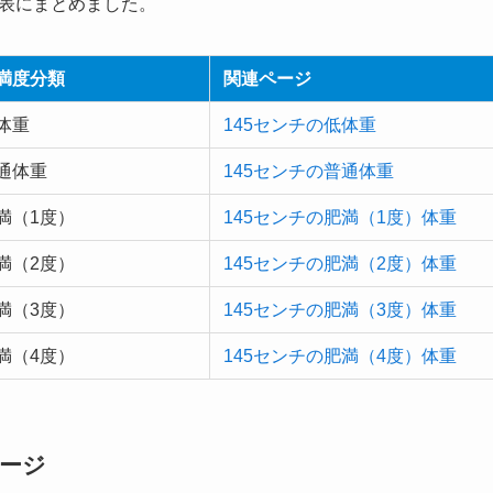
表にまとめました。
満度分類
関連ページ
体重
145センチの低体重
通体重
145センチの普通体重
満（1度）
145センチの肥満（1度）体重
満（2度）
145センチの肥満（2度）体重
満（3度）
145センチの肥満（3度）体重
満（4度）
145センチの肥満（4度）体重
ページ