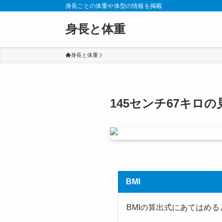
身長ごとの体重や体型の情報を掲載
身長と体重
身長と体重
145センチ67キロ
BMI
BMIの算出式にあてはめる