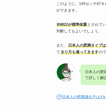
このように、145センチ67
ができます。
BMI22が標準体重
とされて
判断してもよいでしょう。
また、
日本人の肥満タイプは
て
太り方も違ってきます
の
日本人の肥満
て詳しく解
日本人の肥満遺伝子は3タイ