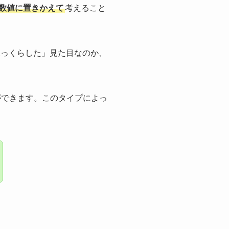
）の数値に置きかえて
考えること
ふっくらした」見た目なのか、
ができます。このタイプによっ