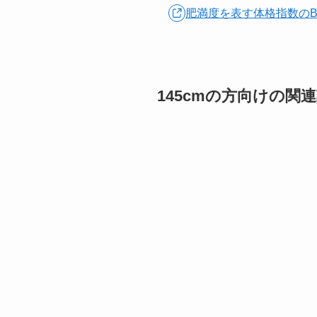
肥満度を表す体格指数のBM
145cmの方向けの関