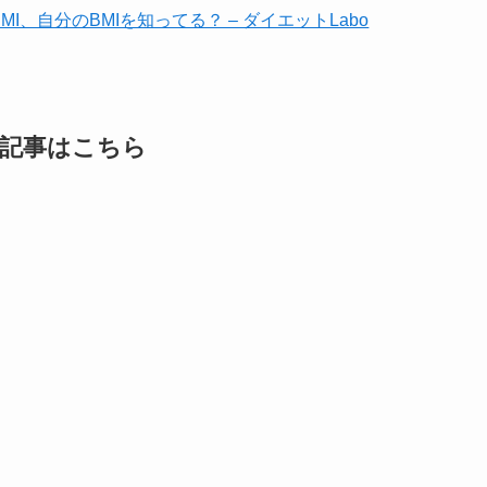
I、自分のBMIを知ってる？ – ダイエットLabo
連記事はこちら