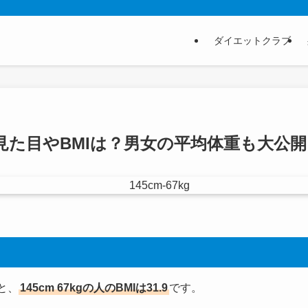
ダイエットクラブ
の見た目やBMIは？男女の平均体重も大公
と、
145cm 67kgの人のBMIは31.9
です。