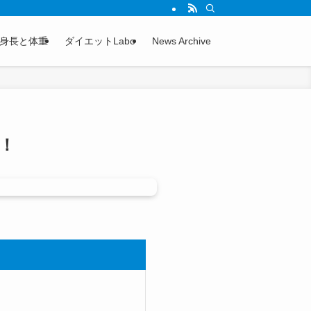
身長と体重
ダイエットLabo
News Archive
開！