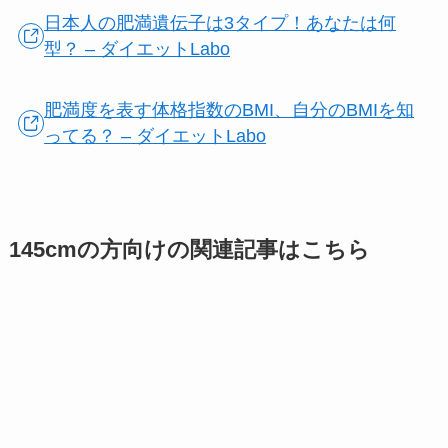
日本人の肥満遺伝子は3タイプ！あなたは何
型？ – ダイエットLabo
肥満度を表す体格指数のBMI、自分のBMIを知
ってる？ – ダイエットLabo
145cmの方向けの関連記事はこちら