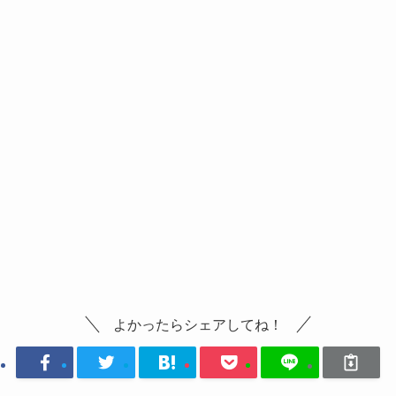
よかったらシェアしてね！