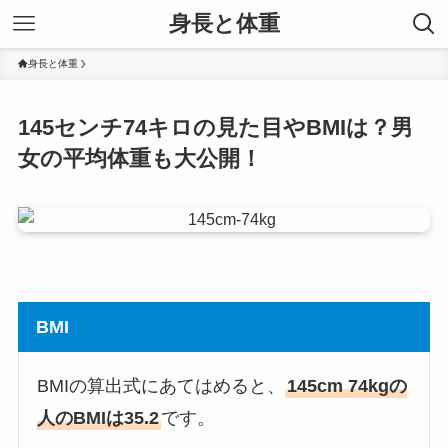
身長と体重
身長と体重
145センチ74キロの見た目やBMIは？男
女の平均体重も大公開！
BMI
BMIの算出式にあてはめると、
145cm 74kgの
人のBMIは35.2
です。