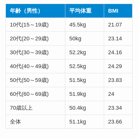
年齢（男性）
平均体重
BMI
10代(15～19歳)
45.5kg
21.07
20代(20～29歳)
50kg
23.14
30代(30～39歳)
52.2kg
24.16
40代(40～49歳)
52.5kg
24.29
50代(50～59歳)
51.5kg
23.83
60代(60～69歳)
51.9kg
24
70歳以上
50.4kg
23.34
全体
51.1kg
23.66