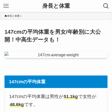
身長と体重
身長と体重
147cmの平均体重を男女/年齢別に大公
開！中高生データも！
147cmの平均体重
147cmの平均体重は男性が
51.1kg
で女性が
48.6kg
です。