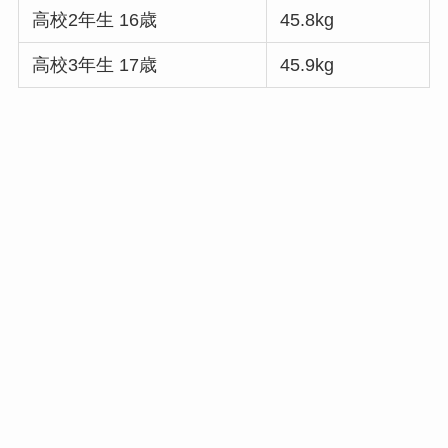
高校2年生 16歳
45.8kg
高校3年生 17歳
45.9kg