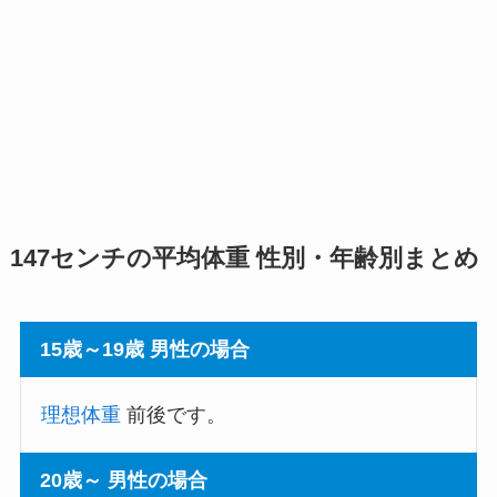
147センチの平均体重 性別・年齢別まとめ
15歳～19歳 男性の場合
理想体重
前後です。
20歳～ 男性の場合