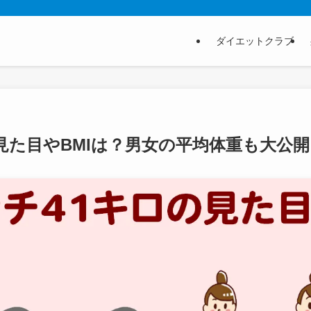
ダイエットクラブ
の見た目やBMIは？男女の平均体重も大公