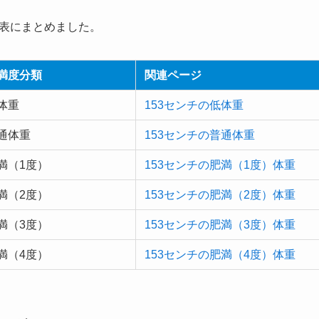
表にまとめました。
満度分類
関連ページ
体重
153センチの低体重
通体重
153センチの普通体重
満（1度）
153センチの肥満（1度）体重
満（2度）
153センチの肥満（2度）体重
満（3度）
153センチの肥満（3度）体重
満（4度）
153センチの肥満（4度）体重