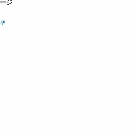
ページ
体型