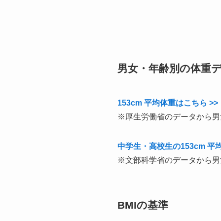
男女・年齢別の体重
153cm 平均体重はこちら >>
※厚生労働省のデータから男
中学生・高校生の153cm 平
※文部科学省のデータから男
BMIの基準