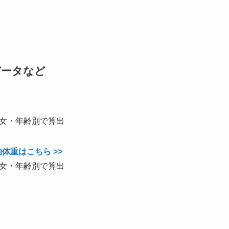
データなど
女・年齢別で算出
均体重はこちら >>
女・年齢別で算出