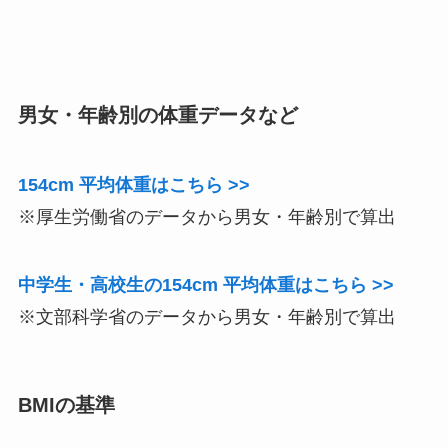
男女・年齢別の体重データなど
154cm 平均体重はこちら >>
※厚生労働省のデータから男女・年齢別で算出
中学生・高校生の154cm 平均体重はこちら >>
※文部科学省のデータから男女・年齢別で算出
BMIの基準