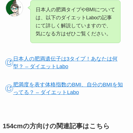
日本人の肥満タイプやBMIについて
は、以下のダイエットLaboの記事
にて詳しく解説していますので、
気になる方はぜひご覧ください。
日本人の肥満遺伝子は3タイプ！あなたは何
型？ – ダイエットLabo
肥満度を表す体格指数のBMI、自分のBMIを知
ってる？ – ダイエットLabo
154cmの方向けの関連記事はこちら