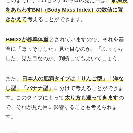
このように、154センチ37キロの見た目は、
肥満度
をあらわすBMI（Body Mass Index）の数値に置
きかえて
考えることができます。
BMI22が標準体重
とされていますので、それを基
準に「ほっそりした」見た目なのか、「ふっくら
した」見た目なのか、判断してもよいでしょう。
また、
日本人の肥満タイプは「りんご型」「洋な
し型」「バナナ型」
に分けて考えることができま
す。このタイプによって
太り方も違ってきます
の
で、それが見た目に影響することも考えられま
す。