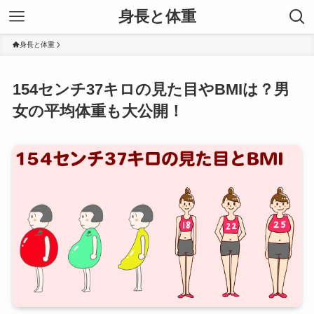
身長と体重
身長と体重
154センチ37キロの見た目やBMIは？男
女の平均体重も大公開！