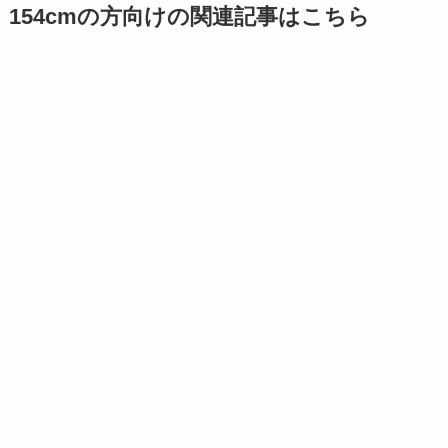
154cmの方向けの関連記事はこちら