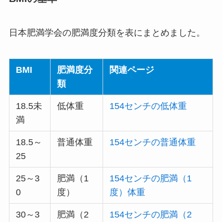
日本肥満学会の肥満度分類を表にまとめました。
BMI
肥満度分
関連ページ
類
18.5未
低体重
154センチの低体重
満
18.5～
普通体重
154センチの普通体重
25
25～3
肥満（1
154センチの肥満（1
0
度）
度）体重
30～3
肥満（2
154センチの肥満（2