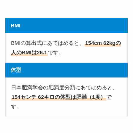
BMI
BMIの算出式にあてはめると、
154cm 62kgの
人のBMIは26.1
です。
体型
日本肥満学会の肥満度分類にあてはめると、
154センチ 62キロの体型は肥満（1度）
で
す。