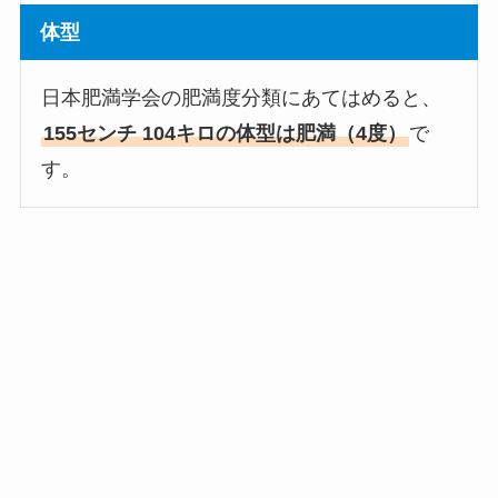
体型
日本肥満学会の肥満度分類にあてはめると、
155センチ 104キロの体型は肥満（4度）
で
す。