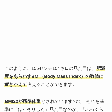
このように、155センチ104キロの見た目は、
肥満
度をあらわすBMI（Body Mass Index）の数値に
置きかえて
考えることができます。
BMI22が標準体重
とされていますので、それを基
準に「ほっそりした」見た目なのか、「ふっくら