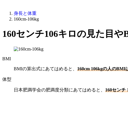
身長と体重
160cm-106kg
160センチ106キロの見た目
BMI
BMIの算出式にあてはめると、
160cm 106kgの人のBMIは
体型
日本肥満学会の肥満度分類にあてはめると、
160センチ