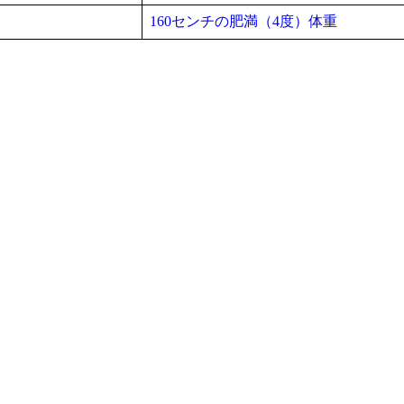
160センチの肥満（4度）体重